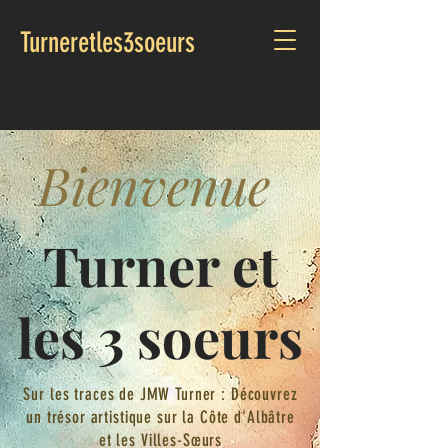
Turneretles3soeurs
APPEL :
07 72 06 46 28
Bienvenue
Turner et
les 3 soeurs
Sur les traces de JMW Turner : Découvrez
un trésor artistique sur la Côte d'Albâtre
et les Villes-Sœurs